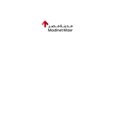
"زهو"، وهو أولى مشروعاتها التوسعية خارج محافظة القاهرة. يعد زهو مشروع متعدد 
الاستخدامات بمساحة تبلغ 104 فدان، ويتمتع بموقع استراتيجي غرب محافظة أسيوط 
بجوار مطار أسيوط، وعلى بعد 15 دقيقة من وسط المدينة، ويقدم المشروع احتياجات 
الحياة العصرية من المنتج العقاري في صعيد مصر.
ومن أهم الشراكات الاستراتيجية في 2024 التي تم توقيعها تطوير مشروع في مدينة 
هليوبوليس الجديدة، على مساحة 491 فدان وتطوير مشروع عمراني سكني متكامل 
بمدينة مستقبل سيتي بالمرحلة الرابعة على مساحة 238 فدان (بما يقرب من مليون متر 
مربع ). وتوقيع عقد تطوير أرض مساحتها 42 فدانًا بمدينة هليوبوليس الجديدة، وذلك 
بالشراكة مع شركة زهراء المعادي للاستثمار والتعمير.